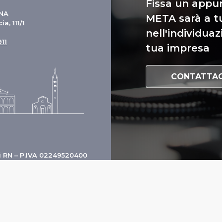
Fissa un appu
ENA
META sarà a t
ia, 111/1
nell'individuaz
11
tua impresa
CONTATTAC
i RN – P.IVA 02249520400