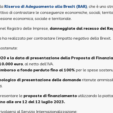
lla
Riserva di Adeguamento alla Brexit (BAR)
, che è uno st
tivo di contrastare le conseguenze economiche, sociali, territori
esione economica, sociale e territoriale.
e nel Registro delle Imprese,
danneggiate dal recesso del Re
a ha realizzato per contrastare l’impatto negativo della Brexit.
sostenute:
020 e la data di presentazione della Proposta di Finanz
 10.000 euro
, al netto dell’IVA.
imborso a fondo perduto fino al 100%
per le spese sostenu
nologico di presentazione delle domande
ritenute ammissibi
i.
presentare le
proposte di finanziamento
utilizzando la piat
ino alle ore 12 del 12 luglio 2023.
ivolgersi al Servizio Internazionalizzazione: