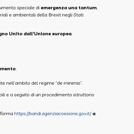
rumento speciale di
emergenza una tantum
,
ali e ambientali della Brexit negli Stati
gno Unito dall’Unione europea
.
iamento
;
te nell’ambito del regime “de minimis”.
li e a seguito di un procedimento istruttorio
taforma
https://bandi.agenziacoesione.gov.it/
a