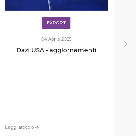
EXPORT
04 Aprile 2025
Dazi USA - aggiornamenti
E
3
Leggi articolo
Leg