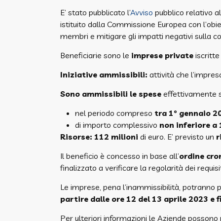
E’ stato pubblicato l’
Avviso
pubblico relativo a
istituito dalla Commissione Europea con l’obiet
membri e mitigare gli impatti negativi sulla co
Beneficiarie sono le
imprese private
iscritt
Iniziative ammissibili:
attività che l’impres
Sono ammissibili le spese
effettivamente 
nel periodo compreso
tra 1° gennaio 2
di importo complessivo
non inferiore a
Risorse:
112 milioni
di euro. E’ previsto un
r
Il beneficio è concesso in base all’
ordine cro
finalizzato a verificare la regolarità dei requisit
Le imprese, pena l’inammissibilità, potranno 
partire dalle ore 12 del 13 aprile 2023 e f
Per ulteriori informazioni le Aziende possono r