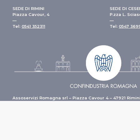
SEDE DI RIMINI
SEDE DI CES
Piazza Cavour, 4
P.zza L. Sciasc
—
—
Tel:
0541 352311
Tel:
0547 3699
Assoservizi Romagna srl – Piazza Cavour 4 – 47921 Rimin
–
Privacy Policy
-
Cookie Policy
Credits