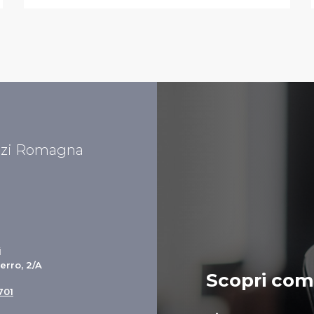
izi Romagna
Ì
erro, 2/A
Scopri come
701